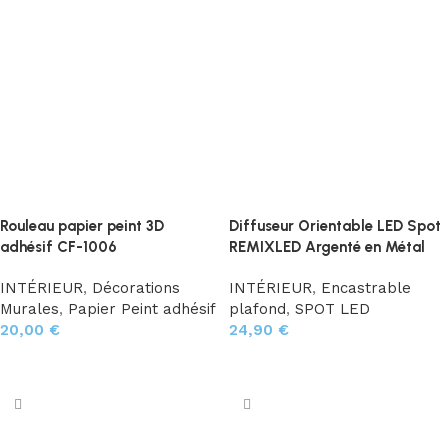
Rouleau papier peint 3D
Diffuseur Orientable LED Spot
adhésif CF-1006
REMIXLED Argenté en Métal
INTÉRIEUR
,
Décorations
INTÉRIEUR
,
Encastrable
Murales
,
Papier Peint adhésif
plafond
,
SPOT LED
20,00
€
24,90
€
Ajouter au panier
Ajouter au panier