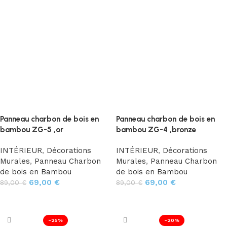
Panneau charbon de bois en
Panneau charbon de bois en
bambou ZG-5 ,or
bambou ZG-4 ,bronze
INTÉRIEUR
,
Décorations
INTÉRIEUR
,
Décorations
Murales
,
Panneau Charbon
Murales
,
Panneau Charbon
de bois en Bambou
de bois en Bambou
69,00
€
69,00
€
89,00
€
89,00
€
Ajouter au panier
Ajouter au panier
-25%
-20%