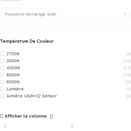
Température De Couleur
2700K
(1)
3000K
(14)
4000K
(17)
6000K
(13)
6500K
(2)
Lumière
(1)
lumière UGR<22 Sensor
(1)
Afficher la colonne
PANNEAU ACOUSTIQUE VITRÉ OR
Réduction jusqu’au -17%