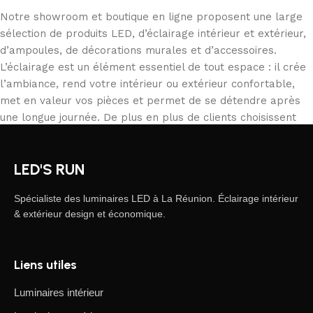
Notre showroom et boutique en ligne proposent une large
sélection de produits LED, d’éclairage intérieur et extérieur,
d’ampoules, de décorations murales et d’accessoires.
L’éclairage est un élément essentiel de tout espace : il crée
l’ambiance, rend votre intérieur ou extérieur confortable,
met en valeur vos pièces et permet de se détendre après
une longue journée. De plus en plus de clients choisissent
notre boutique en ligne pour commander depuis chez eux,
comparer les produits et acheter tranquillement ce qui
LED'S RUN
correspond à leurs besoins. Notre catalogue inclut des
solutions pour tous les usages, des particuliers aux
Spécialiste des luminaires LED à La Réunion. Éclairage intérieur
professionnels.
& extérieur design et économique.
L’éclairage LED, une forme d’art moderne
Liens utiles
Les fabricants de luminaires LED proposent des créations
fascinantes : on y trouve des produits standards et des
Luminaires intérieur
modèles uniques conçus par des artisans professionnels,