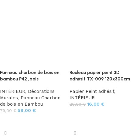
Panneau charbon de bois en
Rouleau papier peint 3D
bambou P42 ,bois
adhésif TX-009 120x300cm
INTÉRIEUR
,
Décorations
Papier Peint adhésif
,
Murales
,
Panneau Charbon
INTÉRIEUR
de bois en Bambou
16,00
€
20,00
€
59,00
€
79,00
€
Ajouter au panier
Ajouter au panier