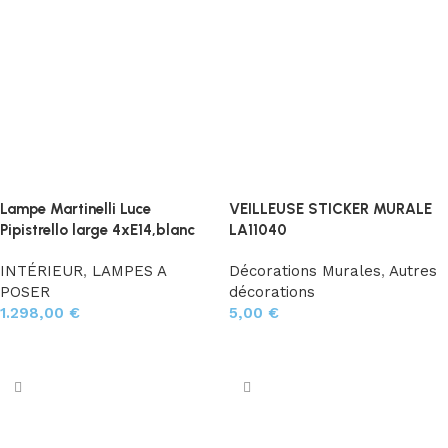
Lampe Martinelli Luce
VEILLEUSE STICKER MURALE
Pipistrello large 4xE14,blanc
LA11040
INTÉRIEUR
,
LAMPES A
Décorations Murales
,
Autres
POSER
décorations
1.298,00
€
5,00
€
Choix des options
Ajouter au panier