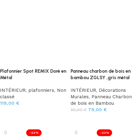
Plafonnier Spot REMIX Doré en
Panneau charbon de bois en
Métal
bambou ZGLSY ,gris métal
INTÉRIEUR
,
plafonniers
,
Non
INTÉRIEUR
,
Décorations
classé
Murales
,
Panneau Charbon
119,00
€
de bois en Bambou
79,00
€
99,00
€
Ajouter au panier
Ajouter au panier
-22%
-22%