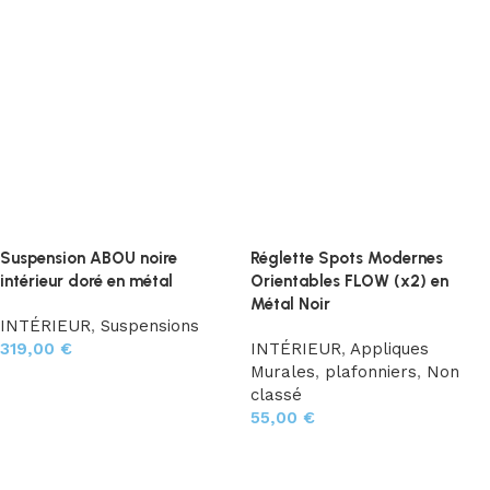
Acheter maintenant
Suspension ABOU noire
Réglette Spots Modernes
intérieur doré en métal
Orientables FLOW (x2) en
Métal Noir
INTÉRIEUR
,
Suspensions
319,00
€
INTÉRIEUR
,
Appliques
Murales
,
plafonniers
,
Non
Ajouter au panier
classé
55,00
€
Ajouter au panier