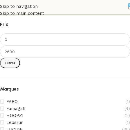
INTÉRIEUR
Skip to navigation
Skip to main content
Prix
Filtrer
Marques
FARO
(1)
Fumagali
(4)
HOOPZI
(2)
Ledsrun
(1)
LUCIDE
(30)