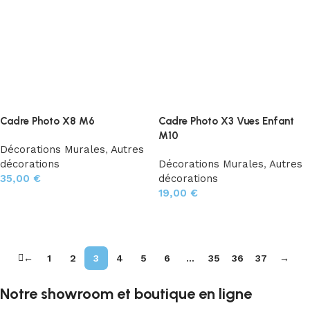
Cadre Photo X8 M6
Cadre Photo X3 Vues Enfant
M10
Décorations Murales
,
Autres
décorations
Décorations Murales
,
Autres
35,00
€
décorations
19,00
€
Ajouter au panier
Choix des options
←
1
2
3
4
5
6
…
35
36
37
→
Notre showroom et boutique en ligne