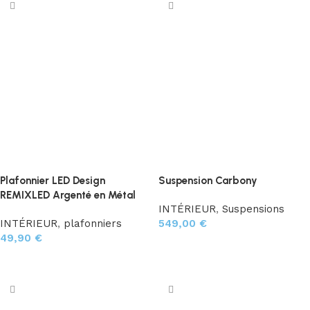
Plafonnier LED Design
Suspension Carbony
REMIXLED Argenté en Métal
INTÉRIEUR
,
Suspensions
INTÉRIEUR
,
plafonniers
549,00
€
49,90
€
Choix des options
Ajouter au panier